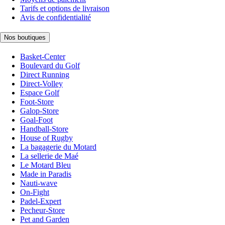
Tarifs et options de livraison
Avis de confidentialité
Nos boutiques
Basket-Center
Boulevard du Golf
Direct Running
Direct-Volley
Espace Golf
Foot-Store
Galop-Store
Goal-Foot
Handball-Store
House of Rugby
La bagagerie du Motard
La sellerie de Maé
Le Motard Bleu
Made in Paradis
Nauti-wave
On-Fight
Padel-Expert
Pecheur-Store
Pet and Garden