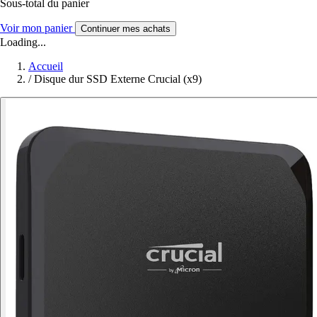
Sous-total du panier
Voir mon panier
Continuer mes achats
Loading...
Accueil
/
Disque dur SSD Externe Crucial (x9)