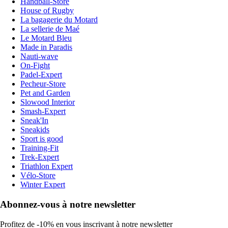
Handball-Store
House of Rugby
La bagagerie du Motard
La sellerie de Maé
Le Motard Bleu
Made in Paradis
Nauti-wave
On-Fight
Padel-Expert
Pecheur-Store
Pet and Garden
Slowood Interior
Smash-Expert
Sneak'In
Sneakids
Sport is good
Training-Fit
Trek-Expert
Triathlon Expert
Vélo-Store
Winter Expert
Abonnez-vous à notre newsletter
Profitez de -10% en vous inscrivant à notre newsletter