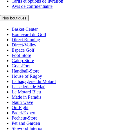
Tarifs et options de livraison
Avis de confidentialité
Nos boutiques
Basket-Center
Boulevard du Golf
Direct Running
Direct-Volley
Espace Golf
Foot-Store
Galop-Store
Goal-Foot
Handball-Store
House of Rugby
La bagagerie du Motard
La sellerie de Maé
Le Motard Bleu
Made in Paradis
Nauti-wave
On-Fight
Padel-Expert
Pecheur-Store
Pet and Garden
Slowood Interior