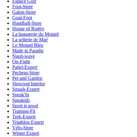
Espace Golf
Foot-Store
Galop-Store
Goal-Foot
Handball-Store
House of Rugby
La bagagerie du Motard
La sellerie de Maé
Le Motard Bleu
Made in Paradis
Nauti-wave
On-Fight
Padel-Expert
Pecheur-Store
Pet and Garden
Slowood Interior
Smash-Expert
Sneak'In
Sneakids
Sport is good
Training-Fit
Trek-Expert
Triathlon Expert
Vélo-Store
Winter Expert