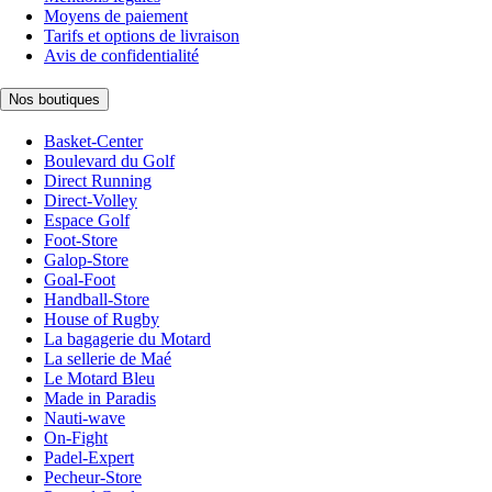
Moyens de paiement
Tarifs et options de livraison
Avis de confidentialité
Nos boutiques
Basket-Center
Boulevard du Golf
Direct Running
Direct-Volley
Espace Golf
Foot-Store
Galop-Store
Goal-Foot
Handball-Store
House of Rugby
La bagagerie du Motard
La sellerie de Maé
Le Motard Bleu
Made in Paradis
Nauti-wave
On-Fight
Padel-Expert
Pecheur-Store