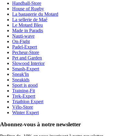
Handball-Store
House of Rugby
La bagagerie du Motard
La sellerie de Maé
Le Motard Bleu
Made in Paradis
Nauti-wave
On-Fight
Padel-Expert
Pecheur-Store
Pet and Garden
Slowood Interior
Smash-Expert
Sneak'In
Sneakids
Sport is good
Training-Fit
Trek-Expert
Triathlon Expert
Vélo-Store
Winter Expert
Abonnez-vous à notre newsletter