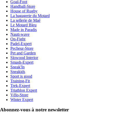
Goal-Foot
Handball-Store
House of Rugby
La bagagerie du Motard
La sellerie de Maé
Le Motard Bleu
Made in Paradis
Nauti-wave
On-Fight
Padel-Expert
Pecheur-Store
Pet and Garden
Slowood Interior
Smash-Expert
Sneak'In
Sneakids
Sport is good
Training-Fit
Trek-Expert
Triathlon Expert
Vélo-Store
Winter Expert
Abonnez-vous à notre newsletter