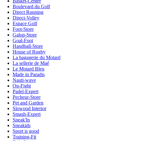
Basket-Center
Boulevard du Golf
Direct Running
Direct-Volley
Espace Golf
Foot-Store
Galop-Store
Goal-Foot
Handball-Store
House of Rugby
La bagagerie du Motard
La sellerie de Maé
Le Motard Bleu
Made in Paradis
Nauti-wave
On-Fight
Padel-Expert
Pecheur-Store
Pet and Garden
Slowood Interior
Smash-Expert
Sneak'In
Sneakids
Sport is good
Training-Fit