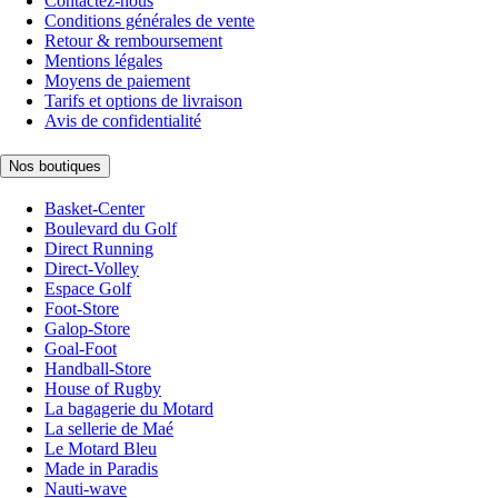
Contactez-nous
Conditions générales de vente
Retour & remboursement
Mentions légales
Moyens de paiement
Tarifs et options de livraison
Avis de confidentialité
Nos boutiques
Basket-Center
Boulevard du Golf
Direct Running
Direct-Volley
Espace Golf
Foot-Store
Galop-Store
Goal-Foot
Handball-Store
House of Rugby
La bagagerie du Motard
La sellerie de Maé
Le Motard Bleu
Made in Paradis
Nauti-wave