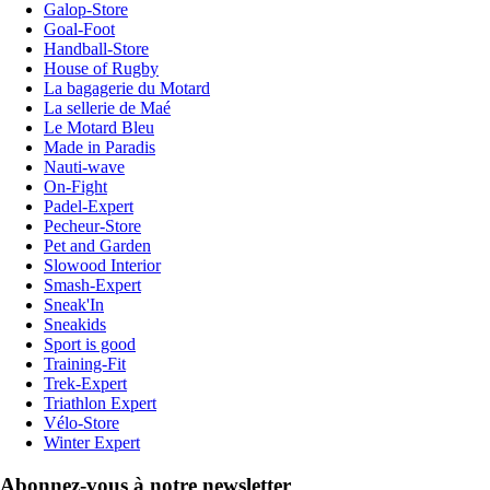
Galop-Store
Goal-Foot
Handball-Store
House of Rugby
La bagagerie du Motard
La sellerie de Maé
Le Motard Bleu
Made in Paradis
Nauti-wave
On-Fight
Padel-Expert
Pecheur-Store
Pet and Garden
Slowood Interior
Smash-Expert
Sneak'In
Sneakids
Sport is good
Training-Fit
Trek-Expert
Triathlon Expert
Vélo-Store
Winter Expert
Abonnez-vous à notre newsletter