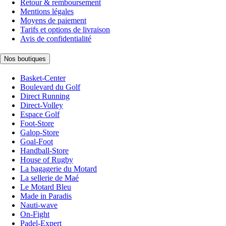
Retour & remboursement
Mentions légales
Moyens de paiement
Tarifs et options de livraison
Avis de confidentialité
Nos boutiques
Basket-Center
Boulevard du Golf
Direct Running
Direct-Volley
Espace Golf
Foot-Store
Galop-Store
Goal-Foot
Handball-Store
House of Rugby
La bagagerie du Motard
La sellerie de Maé
Le Motard Bleu
Made in Paradis
Nauti-wave
On-Fight
Padel-Expert