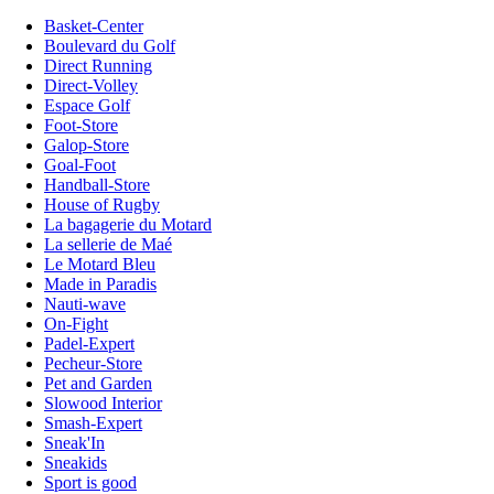
Basket-Center
Boulevard du Golf
Direct Running
Direct-Volley
Espace Golf
Foot-Store
Galop-Store
Goal-Foot
Handball-Store
House of Rugby
La bagagerie du Motard
La sellerie de Maé
Le Motard Bleu
Made in Paradis
Nauti-wave
On-Fight
Padel-Expert
Pecheur-Store
Pet and Garden
Slowood Interior
Smash-Expert
Sneak'In
Sneakids
Sport is good