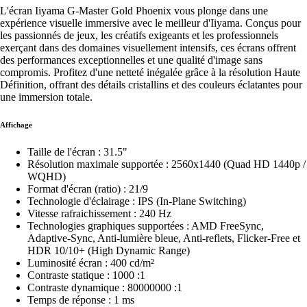
L'écran Iiyama G-Master Gold Phoenix vous plonge dans une
expérience visuelle immersive avec le meilleur d'Iiyama. Conçus pour
les passionnés de jeux, les créatifs exigeants et les professionnels
exerçant dans des domaines visuellement intensifs, ces écrans offrent
des performances exceptionnelles et une qualité d'image sans
compromis. Profitez d'une netteté inégalée grâce à la résolution Haute
Définition, offrant des détails cristallins et des couleurs éclatantes pour
une immersion totale.
Affichage
Taille de l'écran : 31.5"
Résolution maximale supportée : 2560x1440 (Quad HD 1440p /
WQHD)
Format d'écran (ratio) : 21/9
Technologie d'éclairage : IPS (In-Plane Switching)
Vitesse rafraichissement : 240 Hz
Technologies graphiques supportées : AMD FreeSync,
Adaptive-Sync, Anti-lumière bleue, Anti-reflets, Flicker-Free et
HDR 10/10+ (High Dynamic Range)
Luminosité écran : 400 cd/m²
Contraste statique : 1000 :1
Contraste dynamique : 80000000 :1
Temps de réponse : 1 ms