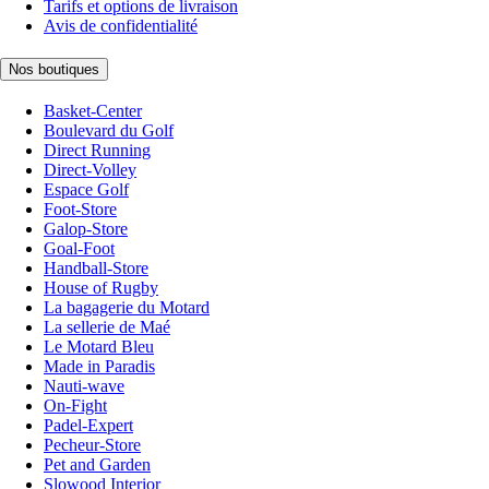
Tarifs et options de livraison
Avis de confidentialité
Nos boutiques
Basket-Center
Boulevard du Golf
Direct Running
Direct-Volley
Espace Golf
Foot-Store
Galop-Store
Goal-Foot
Handball-Store
House of Rugby
La bagagerie du Motard
La sellerie de Maé
Le Motard Bleu
Made in Paradis
Nauti-wave
On-Fight
Padel-Expert
Pecheur-Store
Pet and Garden
Slowood Interior