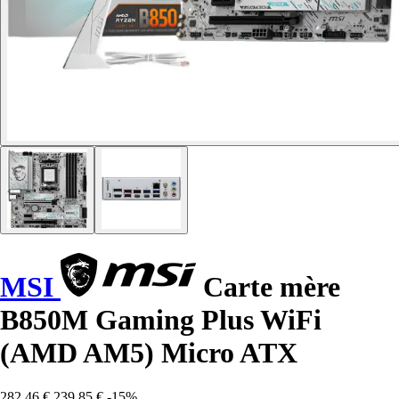
MSI
Carte mère
B850M Gaming Plus WiFi
(AMD AM5) Micro ATX
282,46 €
239,85 €
-15%