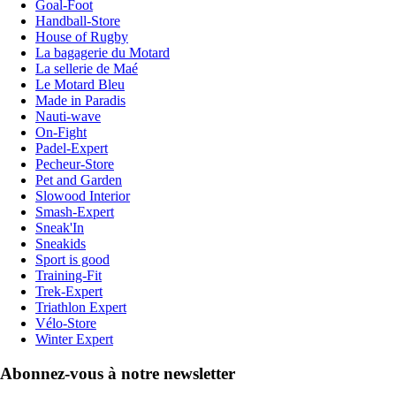
Goal-Foot
Handball-Store
House of Rugby
La bagagerie du Motard
La sellerie de Maé
Le Motard Bleu
Made in Paradis
Nauti-wave
On-Fight
Padel-Expert
Pecheur-Store
Pet and Garden
Slowood Interior
Smash-Expert
Sneak'In
Sneakids
Sport is good
Training-Fit
Trek-Expert
Triathlon Expert
Vélo-Store
Winter Expert
Abonnez-vous à notre newsletter