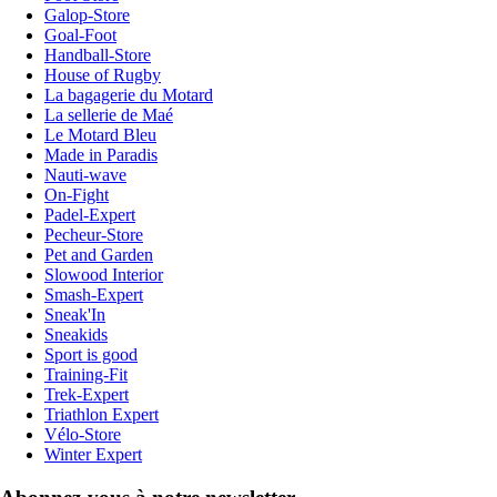
Galop-Store
Goal-Foot
Handball-Store
House of Rugby
La bagagerie du Motard
La sellerie de Maé
Le Motard Bleu
Made in Paradis
Nauti-wave
On-Fight
Padel-Expert
Pecheur-Store
Pet and Garden
Slowood Interior
Smash-Expert
Sneak'In
Sneakids
Sport is good
Training-Fit
Trek-Expert
Triathlon Expert
Vélo-Store
Winter Expert