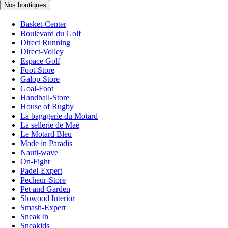
Nos boutiques
Basket-Center
Boulevard du Golf
Direct Running
Direct-Volley
Espace Golf
Foot-Store
Galop-Store
Goal-Foot
Handball-Store
House of Rugby
La bagagerie du Motard
La sellerie de Maé
Le Motard Bleu
Made in Paradis
Nauti-wave
On-Fight
Padel-Expert
Pecheur-Store
Pet and Garden
Slowood Interior
Smash-Expert
Sneak'In
Sneakids