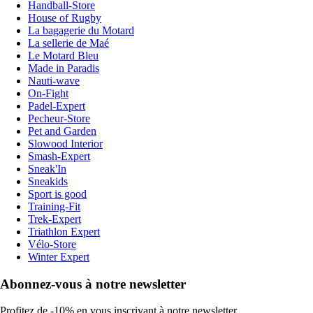
Handball-Store
House of Rugby
La bagagerie du Motard
La sellerie de Maé
Le Motard Bleu
Made in Paradis
Nauti-wave
On-Fight
Padel-Expert
Pecheur-Store
Pet and Garden
Slowood Interior
Smash-Expert
Sneak'In
Sneakids
Sport is good
Training-Fit
Trek-Expert
Triathlon Expert
Vélo-Store
Winter Expert
Abonnez-vous à notre newsletter
Profitez de -10% en vous inscrivant à notre newsletter