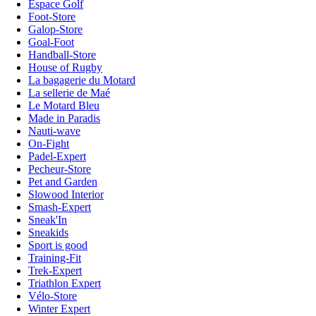
Espace Golf
Foot-Store
Galop-Store
Goal-Foot
Handball-Store
House of Rugby
La bagagerie du Motard
La sellerie de Maé
Le Motard Bleu
Made in Paradis
Nauti-wave
On-Fight
Padel-Expert
Pecheur-Store
Pet and Garden
Slowood Interior
Smash-Expert
Sneak'In
Sneakids
Sport is good
Training-Fit
Trek-Expert
Triathlon Expert
Vélo-Store
Winter Expert