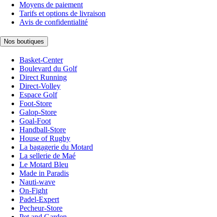
Moyens de paiement
Tarifs et options de livraison
Avis de confidentialité
Nos boutiques
Basket-Center
Boulevard du Golf
Direct Running
Direct-Volley
Espace Golf
Foot-Store
Galop-Store
Goal-Foot
Handball-Store
House of Rugby
La bagagerie du Motard
La sellerie de Maé
Le Motard Bleu
Made in Paradis
Nauti-wave
On-Fight
Padel-Expert
Pecheur-Store
Pet and Garden