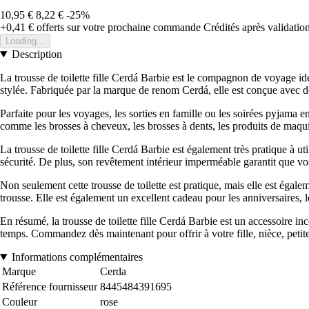
10,95 €
8,22 €
-25%
+0,41 €
offerts sur votre prochaine commande
Crédités après validati
Loading...
Description
La trousse de toilette fille Cerdá Barbie est le compagnon de voyage idéa
stylée. Fabriquée par la marque de renom Cerdá, elle est conçue avec d
Parfaite pour les voyages, les sorties en famille ou les soirées pyjama en
comme les brosses à cheveux, les brosses à dents, les produits de maquil
La trousse de toilette fille Cerdá Barbie est également très pratique à ut
sécurité. De plus, son revêtement intérieur imperméable garantit que vos
Non seulement cette trousse de toilette est pratique, mais elle est égal
trousse. Elle est également un excellent cadeau pour les anniversaires, le
En résumé, la trousse de toilette fille Cerdá Barbie est un accessoire inco
temps. Commandez dès maintenant pour offrir à votre fille, nièce, petite-f
Informations complémentaires
Marque
Cerda
Référence fournisseur
8445484391695
Couleur
rose