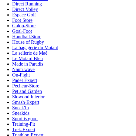
Direct Running
Direct-Volley
Espace Golf
Foot-Store
Galop-Store
Goal-Foot
Handball-Store
House of Rugby
La bagagerie du Motard
La sellerie de Maé
Le Motard Bleu
Made in Paradis
Nauti-wave
On-Fight
Padel-Expert
Pecheur-Store
Pet and Garden
Slowood Interior
Smash-Expert
Sneak'In
Sneakids
Sport is good
Training-Fit
Trek-Expert
Triathlon Expert