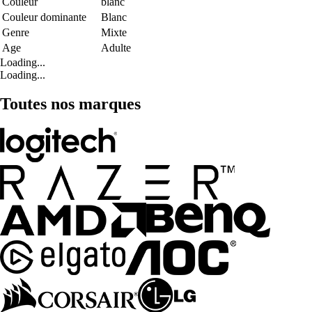
Couleur
blanc
Couleur dominante
Blanc
Genre
Mixte
Age
Adulte
Loading...
Loading...
Toutes nos marques