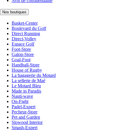
Avis de confidentialité
Nos boutiques
Basket-Center
Boulevard du Golf
Direct Running
Direct-Volley
Espace Golf
Foot-Store
Galop-Store
Goal-Foot
Handball-Store
House of Rugby
La bagagerie du Motard
La sellerie de Maé
Le Motard Bleu
Made in Paradis
Nauti-wave
On-Fight
Padel-Expert
Pecheur-Store
Pet and Garden
Slowood Interior
Smash-Expert