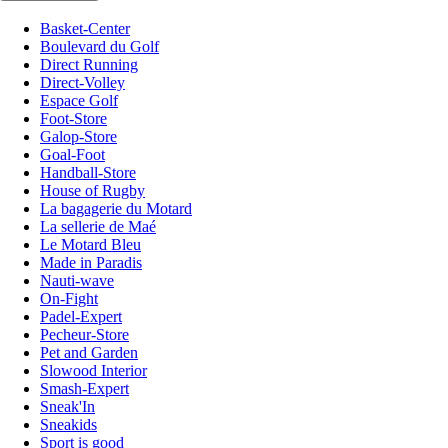
Basket-Center
Boulevard du Golf
Direct Running
Direct-Volley
Espace Golf
Foot-Store
Galop-Store
Goal-Foot
Handball-Store
House of Rugby
La bagagerie du Motard
La sellerie de Maé
Le Motard Bleu
Made in Paradis
Nauti-wave
On-Fight
Padel-Expert
Pecheur-Store
Pet and Garden
Slowood Interior
Smash-Expert
Sneak'In
Sneakids
Sport is good