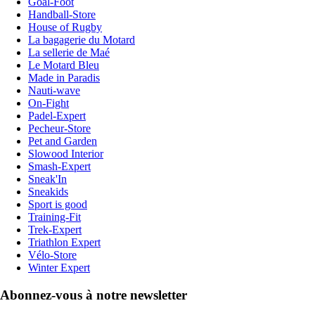
Goal-Foot
Handball-Store
House of Rugby
La bagagerie du Motard
La sellerie de Maé
Le Motard Bleu
Made in Paradis
Nauti-wave
On-Fight
Padel-Expert
Pecheur-Store
Pet and Garden
Slowood Interior
Smash-Expert
Sneak'In
Sneakids
Sport is good
Training-Fit
Trek-Expert
Triathlon Expert
Vélo-Store
Winter Expert
Abonnez-vous à notre newsletter