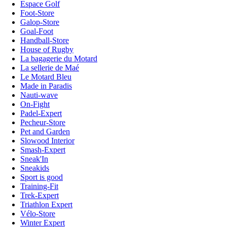
Espace Golf
Foot-Store
Galop-Store
Goal-Foot
Handball-Store
House of Rugby
La bagagerie du Motard
La sellerie de Maé
Le Motard Bleu
Made in Paradis
Nauti-wave
On-Fight
Padel-Expert
Pecheur-Store
Pet and Garden
Slowood Interior
Smash-Expert
Sneak'In
Sneakids
Sport is good
Training-Fit
Trek-Expert
Triathlon Expert
Vélo-Store
Winter Expert