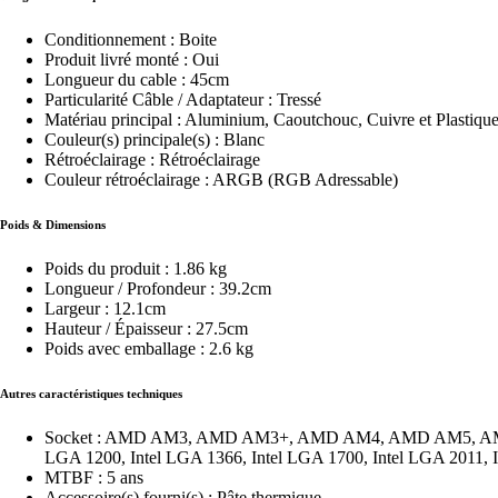
Conditionnement : Boite
Produit livré monté : Oui
Longueur du cable : 45cm
Particularité Câble / Adaptateur : Tressé
Matériau principal : Aluminium, Caoutchouc, Cuivre et Plastiqu
Couleur(s) principale(s) : Blanc
Rétroéclairage : Rétroéclairage
Couleur rétroéclairage : ARGB (RGB Adressable)
Poids & Dimensions
Poids du produit : 1.86 kg
Longueur / Profondeur : 39.2cm
Largeur : 12.1cm
Hauteur / Épaisseur : 27.5cm
Poids avec emballage : 2.6 kg
Autres caractéristiques techniques
Socket : AMD AM3, AMD AM3+, AMD AM4, AMD AM5, AMD FM
LGA 1200, Intel LGA 1366, Intel LGA 1700, Intel LGA 2011, I
MTBF : 5 ans
Accessoire(s) fourni(s) : Pâte thermique