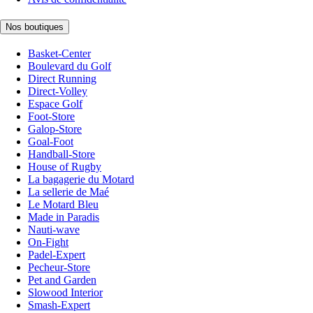
Nos boutiques
Basket-Center
Boulevard du Golf
Direct Running
Direct-Volley
Espace Golf
Foot-Store
Galop-Store
Goal-Foot
Handball-Store
House of Rugby
La bagagerie du Motard
La sellerie de Maé
Le Motard Bleu
Made in Paradis
Nauti-wave
On-Fight
Padel-Expert
Pecheur-Store
Pet and Garden
Slowood Interior
Smash-Expert