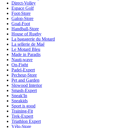
Direct-Volley
Espace Golf
Foot-Store
Galop-Store
Goal-Foot
Handball-Store
House of Rugby
La bagagerie du Motard
La sellerie de Maé
Le Motard Bleu
Made in Paradis
Nauti-wave
On-Fight
Padel-Expert
Pecheur-Store
Pet and Garden
Slowood Interior
Smash-Expert
Sneak'In
Sneakids
Sport is good
Training-Fit
Trek-Expert
Triathlon Expert
Vélo-Store