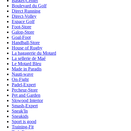
Basket-Center
Boulevard du Golf
Direct Running
Direct-Volley
Espace Golf
Foot-Store
Galop-Store
Goal-Foot
Handball-Store
House of Rugby
La bagagerie du Motard
La sellerie de Maé
Le Motard Bleu
Made in Paradis
Nauti-wave
On-Fight
Padel-Expert
Pecheur-Store
Pet and Garden
Slowood Interior
Smash-Expert
Sneak'In
Sneakids
Sport is good
Training-Fit