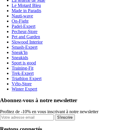
La sellerie de Maé
Le Motard Bleu
Made in Paradis
Nauti-wave
On-Fight
Padel-Expert
Pecheur-Store
Pet and Garden
Slowood Interior
Smash-Expert
Sneak'In
Sneakids
Sport is good
Training-Fit
Trek-Expert
Triathlon Expert
Vélo-Store
Winter Expert
Abonnez-vous à notre newsletter
Profitez de -10% en vous inscrivant à notre newsletter
S'inscrire
Restons connectés