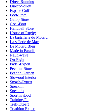
Direct Running
Direct-Volley
Espace Golf
Foot-Store
Galop-Store
Goal-Foot
Handball-Store
House of Rugby
La bagagerie du Motard
La sellerie de Maé
Le Motard Bleu
Made in Paradis
Nauti-wave
On-Fight
Padel-Expert
Pecheur-Store
Pet and Garden
Slowood Interior
Smash-Expert
Sneak'In
Sneakids
Sport is good
Training-Fit
Trek-Expert
Triathlon Expert