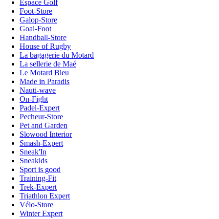
Espace Golf
Foot-Store
Galop-Store
Goal-Foot
Handball-Store
House of Rugby
La bagagerie du Motard
La sellerie de Maé
Le Motard Bleu
Made in Paradis
Nauti-wave
On-Fight
Padel-Expert
Pecheur-Store
Pet and Garden
Slowood Interior
Smash-Expert
Sneak'In
Sneakids
Sport is good
Training-Fit
Trek-Expert
Triathlon Expert
Vélo-Store
Winter Expert