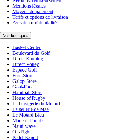
Retour & remboursement
Mentions légales
Moyens de paiement
Tarifs et options de livraison
Avis de confidentialité
Nos boutiques
Basket-Center
Boulevard du Golf
Direct Running
Direct-Volley
Espace Golf
Foot-Store
Galop-Store
Goal-Foot
Handball-Store
House of Rugby
La bagagerie du Motard
La sellerie de Maé
Le Motard Bleu
Made in Paradis
Nauti-wave
On-Fight
Padel-Expert