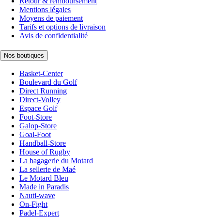
Retour & remboursement
Mentions légales
Moyens de paiement
Tarifs et options de livraison
Avis de confidentialité
Nos boutiques
Basket-Center
Boulevard du Golf
Direct Running
Direct-Volley
Espace Golf
Foot-Store
Galop-Store
Goal-Foot
Handball-Store
House of Rugby
La bagagerie du Motard
La sellerie de Maé
Le Motard Bleu
Made in Paradis
Nauti-wave
On-Fight
Padel-Expert