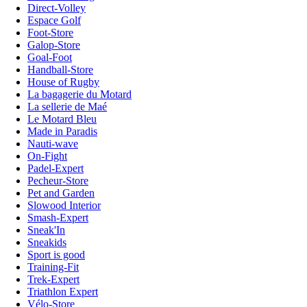
Direct-Volley
Espace Golf
Foot-Store
Galop-Store
Goal-Foot
Handball-Store
House of Rugby
La bagagerie du Motard
La sellerie de Maé
Le Motard Bleu
Made in Paradis
Nauti-wave
On-Fight
Padel-Expert
Pecheur-Store
Pet and Garden
Slowood Interior
Smash-Expert
Sneak'In
Sneakids
Sport is good
Training-Fit
Trek-Expert
Triathlon Expert
Vélo-Store