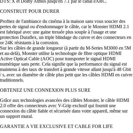
DTS: X et Dolby Atmos jusqu'en 7.1 par le canal eARC.
CONSTRUIT POUR DURER
Profitez de l'ambiance du cinéma à la maison sans vous soucier des
pertes de signal ou d'endommager le câble, car le Monster HDMI 2.1
est fabriqué avec une gaine tressée plus souple à l'usage et une
protection Duraflex, un triple blindage du cuivre et des connecteurs en
or 24K résistants à la corrosion.
Sur les câbles de grande longueur (à partir du M-Series M3000 en 5M
et au-delà), Monster utilise la technologie de fibre optique HDMI
Active Optical Cable (AOC) pour transporter le signal HDMI
numérique sans perte. Cela signifie que la performance du signal est
maintenu à des taux de transfert à grande vitesse allant jusqu'à 48 Gbit
/ s, avec un diamètre de câble plus petit que les câbles HDMI en cuivre
traditionnels.
OBTENEZ UNE CONNEXION PLUS SURE
Grâce aux technologies avancées des câbles Monster, le câble HDMI
2.0 offre des connecteurs avec V-Grip exclusif qui fournit une
connexion du câble fiable et sécurisée dans votre appareil, même sur
un support mural.
GARANTIE A VIE EXCLUSIVE ET CABLE FOR LIFE