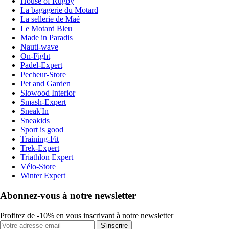
House of Rugby
La bagagerie du Motard
La sellerie de Maé
Le Motard Bleu
Made in Paradis
Nauti-wave
On-Fight
Padel-Expert
Pecheur-Store
Pet and Garden
Slowood Interior
Smash-Expert
Sneak'In
Sneakids
Sport is good
Training-Fit
Trek-Expert
Triathlon Expert
Vélo-Store
Winter Expert
Abonnez-vous à notre newsletter
Profitez de -10% en vous inscrivant à notre newsletter
S'inscrire