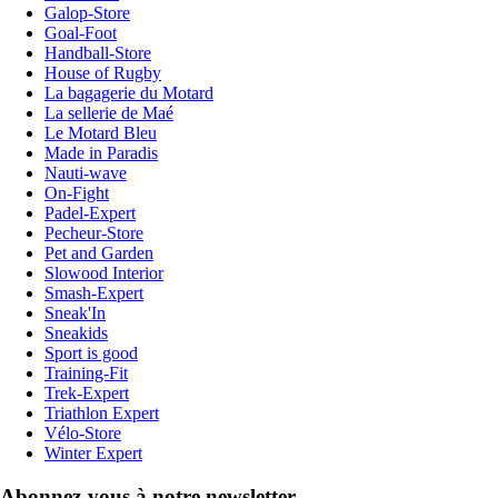
Galop-Store
Goal-Foot
Handball-Store
House of Rugby
La bagagerie du Motard
La sellerie de Maé
Le Motard Bleu
Made in Paradis
Nauti-wave
On-Fight
Padel-Expert
Pecheur-Store
Pet and Garden
Slowood Interior
Smash-Expert
Sneak'In
Sneakids
Sport is good
Training-Fit
Trek-Expert
Triathlon Expert
Vélo-Store
Winter Expert
Abonnez-vous à notre newsletter