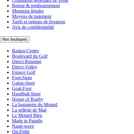
Conditions générales de vente
Retour & remboursement
Mentions légales
Moyens de paiement
Tarifs et options de livraison
Avis de confidentialité
Nos boutiques
Basket-Center
Boulevard du Golf
Direct Running
Direct-Volley
Espace Golf
Foot-Store
Galop-Store
Goal-Foot
Handball-Store
House of Rugby
La bagagerie du Motard
La sellerie de Maé
Le Motard Bleu
Made in Paradis
Nauti-wave
On-Fight