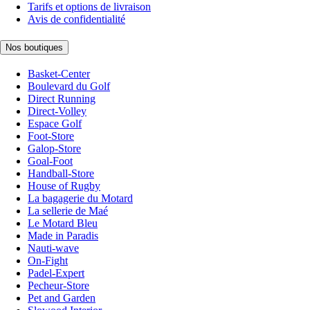
Tarifs et options de livraison
Avis de confidentialité
Nos boutiques
Basket-Center
Boulevard du Golf
Direct Running
Direct-Volley
Espace Golf
Foot-Store
Galop-Store
Goal-Foot
Handball-Store
House of Rugby
La bagagerie du Motard
La sellerie de Maé
Le Motard Bleu
Made in Paradis
Nauti-wave
On-Fight
Padel-Expert
Pecheur-Store
Pet and Garden