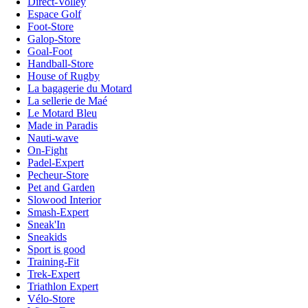
Direct-Volley
Espace Golf
Foot-Store
Galop-Store
Goal-Foot
Handball-Store
House of Rugby
La bagagerie du Motard
La sellerie de Maé
Le Motard Bleu
Made in Paradis
Nauti-wave
On-Fight
Padel-Expert
Pecheur-Store
Pet and Garden
Slowood Interior
Smash-Expert
Sneak'In
Sneakids
Sport is good
Training-Fit
Trek-Expert
Triathlon Expert
Vélo-Store