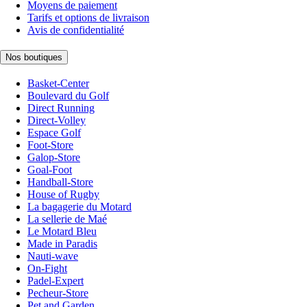
Moyens de paiement
Tarifs et options de livraison
Avis de confidentialité
Nos boutiques
Basket-Center
Boulevard du Golf
Direct Running
Direct-Volley
Espace Golf
Foot-Store
Galop-Store
Goal-Foot
Handball-Store
House of Rugby
La bagagerie du Motard
La sellerie de Maé
Le Motard Bleu
Made in Paradis
Nauti-wave
On-Fight
Padel-Expert
Pecheur-Store
Pet and Garden