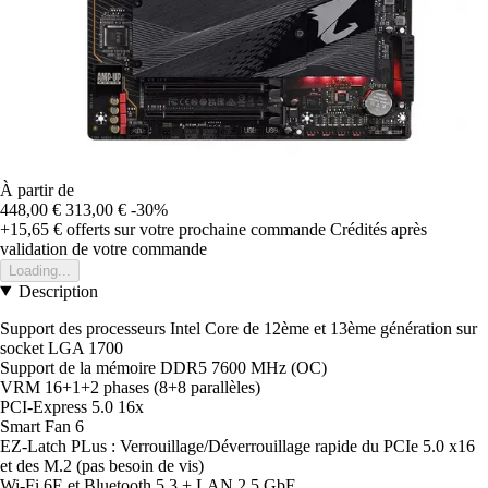
À partir de
448,00 €
313,00 €
-30%
+15,65 €
offerts sur votre prochaine commande
Crédités après
validation de votre commande
Loading...
Description
Support des processeurs Intel Core de 12ème et 13ème génération sur
socket LGA 1700
Support de la mémoire DDR5 7600 MHz (OC)
VRM 16+1+2 phases (8+8 parallèles)
PCI-Express 5.0 16x
Smart Fan 6
EZ-Latch PLus : Verrouillage/Déverrouillage rapide du PCIe 5.0 x16
et des M.2 (pas besoin de vis)
Wi-Fi 6E et Bluetooth 5.3 + LAN 2.5 GbE