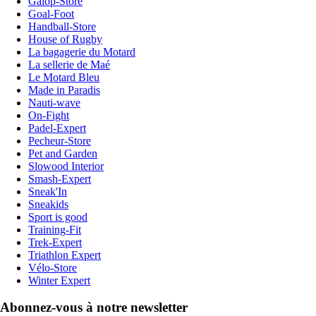
Galop-Store
Goal-Foot
Handball-Store
House of Rugby
La bagagerie du Motard
La sellerie de Maé
Le Motard Bleu
Made in Paradis
Nauti-wave
On-Fight
Padel-Expert
Pecheur-Store
Pet and Garden
Slowood Interior
Smash-Expert
Sneak'In
Sneakids
Sport is good
Training-Fit
Trek-Expert
Triathlon Expert
Vélo-Store
Winter Expert
Abonnez-vous à notre newsletter