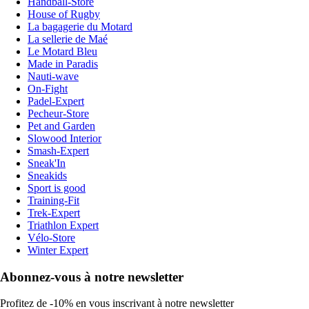
Handball-Store
House of Rugby
La bagagerie du Motard
La sellerie de Maé
Le Motard Bleu
Made in Paradis
Nauti-wave
On-Fight
Padel-Expert
Pecheur-Store
Pet and Garden
Slowood Interior
Smash-Expert
Sneak'In
Sneakids
Sport is good
Training-Fit
Trek-Expert
Triathlon Expert
Vélo-Store
Winter Expert
Abonnez-vous à notre newsletter
Profitez de -10% en vous inscrivant à notre newsletter