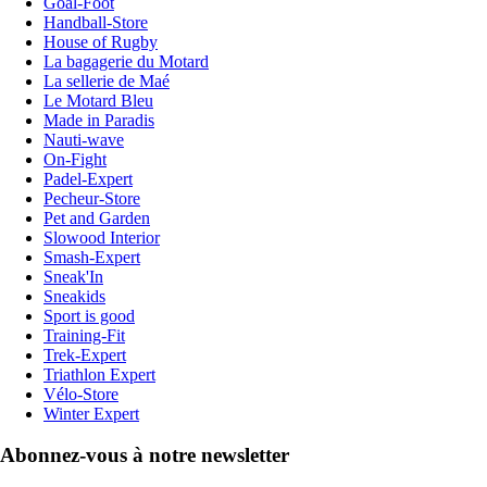
Goal-Foot
Handball-Store
House of Rugby
La bagagerie du Motard
La sellerie de Maé
Le Motard Bleu
Made in Paradis
Nauti-wave
On-Fight
Padel-Expert
Pecheur-Store
Pet and Garden
Slowood Interior
Smash-Expert
Sneak'In
Sneakids
Sport is good
Training-Fit
Trek-Expert
Triathlon Expert
Vélo-Store
Winter Expert
Abonnez-vous à notre newsletter