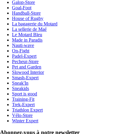
Galop-Store
Goal-Foot
Handball-Store
House of Rugby
La bagagerie du Motard
La sellerie de Maé
Le Motard Bleu
Made in Paradis
Nauti-wave
On-Fight
Padel-Expert
Pecheur-Store
Pet and Garden
Slowood Interior
Smash-Expert
Sneak'In
Sneakids
Sport is good
Training-Fit
Trek-Expert
Triathlon Expert
Vélo-Store
Winter Expert
Abonnez-vous à notre newsletter