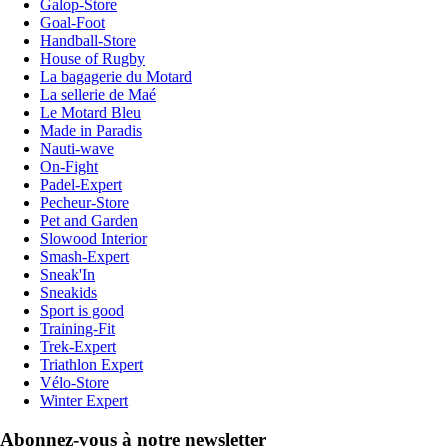
Galop-Store
Goal-Foot
Handball-Store
House of Rugby
La bagagerie du Motard
La sellerie de Maé
Le Motard Bleu
Made in Paradis
Nauti-wave
On-Fight
Padel-Expert
Pecheur-Store
Pet and Garden
Slowood Interior
Smash-Expert
Sneak'In
Sneakids
Sport is good
Training-Fit
Trek-Expert
Triathlon Expert
Vélo-Store
Winter Expert
Abonnez-vous à notre newsletter