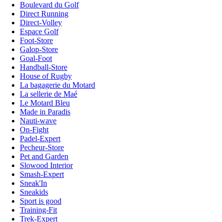
Boulevard du Golf
Direct Running
Direct-Volley
Espace Golf
Foot-Store
Galop-Store
Goal-Foot
Handball-Store
House of Rugby
La bagagerie du Motard
La sellerie de Maé
Le Motard Bleu
Made in Paradis
Nauti-wave
On-Fight
Padel-Expert
Pecheur-Store
Pet and Garden
Slowood Interior
Smash-Expert
Sneak'In
Sneakids
Sport is good
Training-Fit
Trek-Expert