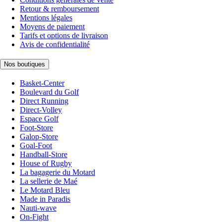
Retour & remboursement
Mentions légales
Moyens de paiement
Tarifs et options de livraison
Avis de confidentialité
Nos boutiques
Basket-Center
Boulevard du Golf
Direct Running
Direct-Volley
Espace Golf
Foot-Store
Galop-Store
Goal-Foot
Handball-Store
House of Rugby
La bagagerie du Motard
La sellerie de Maé
Le Motard Bleu
Made in Paradis
Nauti-wave
On-Fight