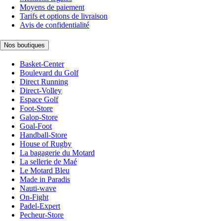
Moyens de paiement
Tarifs et options de livraison
Avis de confidentialité
Nos boutiques
Basket-Center
Boulevard du Golf
Direct Running
Direct-Volley
Espace Golf
Foot-Store
Galop-Store
Goal-Foot
Handball-Store
House of Rugby
La bagagerie du Motard
La sellerie de Maé
Le Motard Bleu
Made in Paradis
Nauti-wave
On-Fight
Padel-Expert
Pecheur-Store